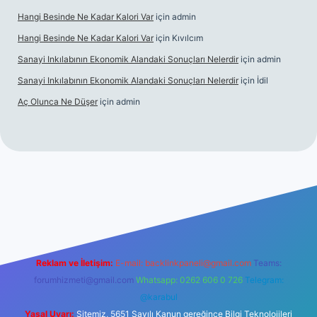
Hangi Besinde Ne Kadar Kalori Var
için
admin
Hangi Besinde Ne Kadar Kalori Var
için
Kıvılcım
Sanayi Inkılabının Ekonomik Alandaki Sonuçları Nelerdir
için
admin
Sanayi Inkılabının Ekonomik Alandaki Sonuçları Nelerdir
için
İdil
Aç Olunca Ne Düşer
için
admin
rabet resmi sitesi
tulipbetgiris.org
Reklam ve İletişim:
E-mail:
backlinkpaneli@gmail.com
Teams:
forumhizmeti@gmail.com
Whatsapp: 0262 606 0 726
Telegram:
@karabul
Yasal Uyarı:
Sitemiz, 5651 Sayılı Kanun gereğince Bilgi Teknolojileri