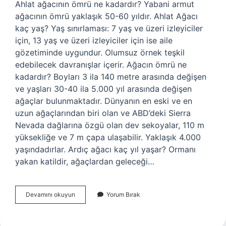
Ahlat ağacının ömrü ne kadardır? Yabani armut
ağacının ömrü yaklaşık 50-60 yıldır. Ahlat Ağacı
kaç yaş? Yaş sınırlaması: 7 yaş ve üzeri izleyiciler
için, 13 yaş ve üzeri izleyiciler için ise aile
gözetiminde uygundur. Olumsuz örnek teşkil
edebilecek davranışlar içerir. Ağacın ömrü ne
kadardır? Boyları 3 ila 140 metre arasında değişen
ve yaşları 30-40 ila 5.000 yıl arasında değişen
ağaçlar bulunmaktadır. Dünyanın en eski ve en
uzun ağaçlarından biri olan ve ABD’deki Sierra
Nevada dağlarına özgü olan dev sekoyalar, 110 m
yüksekliğe ve 7 m çapa ulaşabilir. Yaklaşık 4.000
yaşındadırlar. Ardıç ağacı kaç yıl yaşar? Ormanı
yakan katildir, ağaçlardan geleceği…
Ahlat
Devamını okuyun
Yorum Bırak
Ağacı
Kaç
Yıl