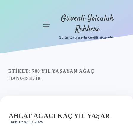
Güvenli Yolculuk
menüyü
Rehberi
aç
Sürüş tüyolarıyla keyifli hikayeler!
Anasayfa
Gizlilik
Politikası
ETIKET:
700 YIL YAŞAYAN AĞAÇ
Yasal Uyarı
HANGISIDIR
Hakkımızda
AHLAT AĞACI KAÇ YIL YAŞAR
Tarih: Ocak 19, 2025