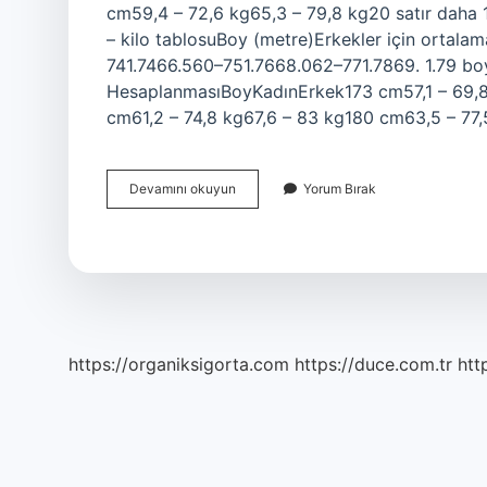
cm59,4 – 72,6 kg65,3 – 79,8 kg20 satır daha 1.7
– kilo tablosuBoy (metre)Erkekler için ortalama
741.7466.560–751.7668.062–771.7869. 1.79 boy 
HesaplanmasıBoyKadınErkek173 cm57,1 – 69,8
cm61,2 – 74,8 kg67,6 – 83 kg180 cm63,5 – 77
171
Devamını okuyun
Yorum Bırak
Cm
Boy
Kaç
Kilo
Olmalı
https://organiksigorta.com
https://duce.com.tr
htt