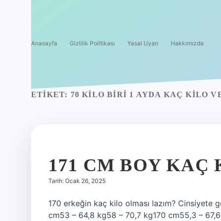
Anasayfa
Gizlilik Politikası
Yasal Uyarı
Hakkımızda
ETIKET:
70 KILO BIRI 1 AYDA KAÇ KILO V
171 CM BOY KAÇ
Tarih: Ocak 26, 2025
170 erkeğin kaç kilo olması lazım? Cinsiyete
cm53 – 64,8 kg58 – 70,7 kg170 cm55,3 – 67,6