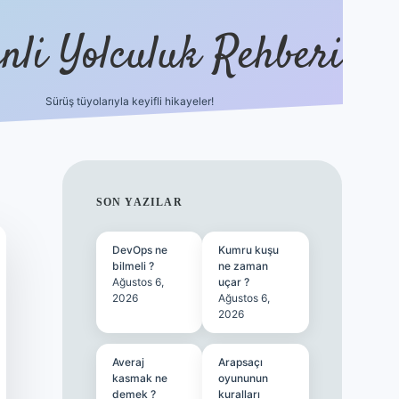
nli Yolculuk Rehberi
Sürüş tüyolarıyla keyifli hikayeler!
grandoperabet resm
SIDEBAR
SON YAZILAR
DevOps ne
Kumru kuşu
bilmeli ?
ne zaman
Ağustos 6,
uçar ?
2026
Ağustos 6,
2026
Averaj
Arapsaçı
kasmak ne
oyununun
demek ?
kuralları