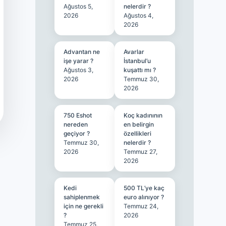
Ağustos 5,
nelerdir ?
2026
Ağustos 4,
2026
Advantan ne
Avarlar
işe yarar ?
İstanbul’u
Ağustos 3,
kuşattı mı ?
2026
Temmuz 30,
2026
750 Eshot
Koç kadınının
nereden
en belirgin
geçiyor ?
özellikleri
Temmuz 30,
nelerdir ?
2026
Temmuz 27,
2026
Kedi
500 TL’ye kaç
sahiplenmek
euro alınıyor ?
için ne gerekli
Temmuz 24,
?
2026
Temmuz 25,