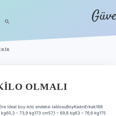
Güve
ERIR
 KILO OLMALI
 göre ideal boy-kilo endeksi tablosuBoyKadınErkek168
 kg60,3 – 73,9 kg173 cm57,1 – 69,8 kg63 – 76,6 kg175