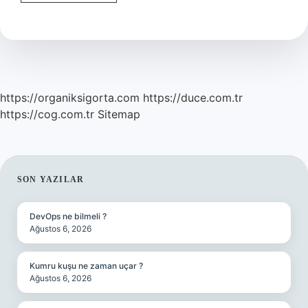
Üni
Yıllık
Kaç
Tl
https://organiksigorta.com
https://duce.com.tr
https://cog.com.tr
Sitemap
SIDEBAR
SON YAZILAR
DevOps ne bilmeli ?
Ağustos 6, 2026
Kumru kuşu ne zaman uçar ?
Ağustos 6, 2026