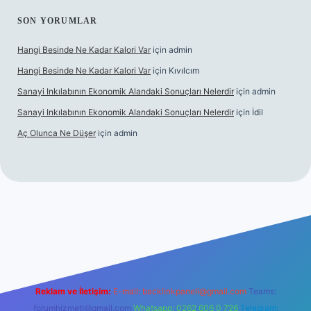
SON YORUMLAR
Hangi Besinde Ne Kadar Kalori Var
için
admin
Hangi Besinde Ne Kadar Kalori Var
için
Kıvılcım
Sanayi Inkılabının Ekonomik Alandaki Sonuçları Nelerdir
için
admin
Sanayi Inkılabının Ekonomik Alandaki Sonuçları Nelerdir
için
İdil
Aç Olunca Ne Düşer
için
admin
rabet resmi sitesi
tulipbetgiris.org
Reklam ve İletişim:
E-mail:
backlinkpaneli@gmail.com
Teams:
forumhizmeti@gmail.com
Whatsapp: 0262 606 0 726
Telegram: