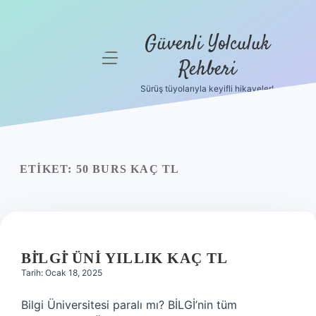
Güvenli Yolculuk
menüyü
Rehberi
aç
Sürüş tüyolarıyla keyifli hikayeler!
Anasayfa
Gizlilik
Politikası
ETIKET:
50 BURS KAÇ TL
Yasal Uyarı
Hakkımızda
BİLGİ ÜNI YILLIK KAÇ TL
Tarih: Ocak 18, 2025
Bilgi Üniversitesi paralı mı? BİLGİ’nin tüm