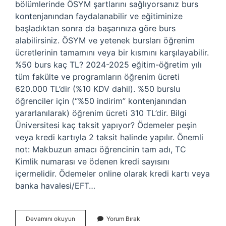
bölümlerinde ÖSYM şartlarını sağlıyorsanız burs
kontenjanından faydalanabilir ve eğitiminize
başladıktan sonra da başarınıza göre burs
alabilirsiniz. ÖSYM ve yetenek bursları öğrenim
ücretlerinin tamamını veya bir kısmını karşılayabilir.
%50 burs kaç TL? 2024-2025 eğitim-öğretim yılı
tüm fakülte ve programların öğrenim ücreti
620.000 TL’dir (%10 KDV dahil). %50 burslu
öğrenciler için (“%50 indirim” kontenjanından
yararlanılarak) öğrenim ücreti 310 TL’dir. Bilgi
Üniversitesi kaç taksit yapıyor? Ödemeler peşin
veya kredi kartıyla 2 taksit halinde yapılır. Önemli
not: Makbuzun amacı öğrencinin tam adı, TC
Kimlik numarası ve ödenen kredi sayısını
içermelidir. Ödemeler online olarak kredi kartı veya
banka havalesi/EFT…
Bi̇Lgi̇
Devamını okuyun
Yorum Bırak