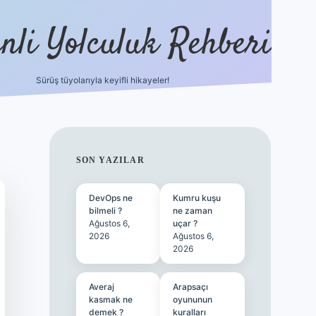
nli Yolculuk Rehberi
Sürüş tüyolarıyla keyifli hikayeler!
grandoperabet resm
SIDEBAR
SON YAZILAR
DevOps ne
Kumru kuşu
bilmeli ?
ne zaman
Ağustos 6,
uçar ?
2026
Ağustos 6,
2026
Averaj
Arapsaçı
kasmak ne
oyununun
demek ?
kuralları