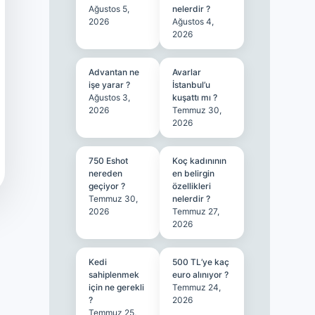
Ağustos 5,
nelerdir ?
2026
Ağustos 4,
2026
Advantan ne
Avarlar
işe yarar ?
İstanbul’u
Ağustos 3,
kuşattı mı ?
2026
Temmuz 30,
2026
750 Eshot
Koç kadınının
nereden
en belirgin
geçiyor ?
özellikleri
Temmuz 30,
nelerdir ?
2026
Temmuz 27,
2026
Kedi
500 TL’ye kaç
sahiplenmek
euro alınıyor ?
için ne gerekli
Temmuz 24,
?
2026
Temmuz 25,