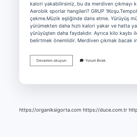
kalori yakabilirsiniz, bu da merdiven çıkmayı kil
Aerobik sporlar hangileri? GRUP 1Koşu.Tempol
çekme.Müzik eşliğinde dans etme. Yürüyüş mü
yürümekten daha hızlı kalori yakar ve hatta y
yürüyüşten daha faydalıdır. Ayrıca kilo kaybı i
belirtmek önemlidir. Merdiven çıkmak bacak i
Merdiven
Devamını okuyun
Yorum Bırak
Çıkma
Aerobik
Mi
https://organiksigorta.com
https://duce.com.tr
htt