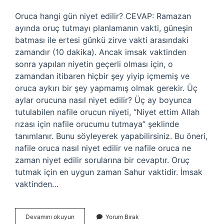
Oruca hangi gün niyet edilir? CEVAP: Ramazan
ayında oruç tutmayı planlamanın vakti, güneşin
batması ile ertesi günkü zirve vakti arasındaki
zamandır (10 dakika). Ancak imsak vaktinden
sonra yapılan niyetin geçerli olması için, o
zamandan itibaren hiçbir şey yiyip içmemiş ve
oruca aykırı bir şey yapmamış olmak gerekir. Üç
aylar orucuna nasıl niyet edilir? Üç ay boyunca
tutulabilen nafile orucun niyeti, “Niyet ettim Allah
rızası için nafile orucumu tutmaya” şeklinde
tanımlanır. Bunu söyleyerek yapabilirsiniz. Bu öneri,
nafile oruca nasıl niyet edilir ve nafile oruca ne
zaman niyet edilir sorularına bir cevaptır. Oruç
tutmak için en uygun zaman Sahur vaktidir. İmsak
vaktinden…
Oruca
Devamını okuyun
Yorum Bırak