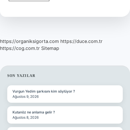
Niyet
Ederken
Bugünkü
Mü
Yarın
Mı
https://organiksigorta.com
https://duce.com.tr
https://cog.com.tr
Sitemap
SIDEBAR
SON YAZILAR
Vurgun Yedim şarkısını kim söylüyor ?
Ağustos 9, 2026
Kutanöz ne anlama gelir ?
Ağustos 8, 2026