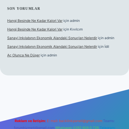
SON YORUMLAR
Hangi Besinde Ne Kadar Kalori Var
için
admin
Hangi Besinde Ne Kadar Kalori Var
için
Kıvılcım
Sanayi Inkılabının Ekonomik Alandaki Sonuçları Nelerdir
için
admin
Sanayi Inkılabının Ekonomik Alandaki Sonuçları Nelerdir
için
İdil
Aç Olunca Ne Düşer
için
admin
rabet resmi sitesi
tulipbetgiris.org
Reklam ve İletişim:
E-mail:
backlinkpaneli@gmail.com
Teams:
forumhizmeti@gmail.com
Whatsapp: 0262 606 0 726
Telegram: