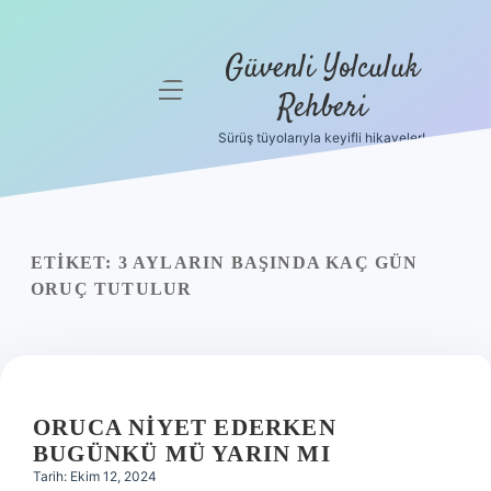
Güvenli Yolculuk
menüyü
Rehberi
aç
Sürüş tüyolarıyla keyifli hikayeler!
Anasayfa
Gizlilik
Politikası
ETIKET:
3 AYLARIN BAŞINDA KAÇ GÜN
Yasal Uyarı
ORUÇ TUTULUR
Hakkımızda
ORUCA NIYET EDERKEN
BUGÜNKÜ MÜ YARIN MI
Tarih: Ekim 12, 2024