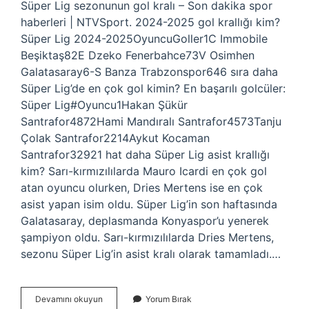
Süper Lig sezonunun gol kralı – Son dakika spor
haberleri | NTVSport. 2024-2025 gol krallığı kim?
Süper Lig 2024-2025OyuncuGoller1C Immobile
Beşiktaş82E Dzeko Fenerbahce73V Osimhen
Galatasaray6-S Banza Trabzonspor646 sıra daha
Süper Lig’de en çok gol kimin? En başarılı golcüler:
Süper Lig#Oyuncu1Hakan Şükür
Santrafor4872Hami Mandıralı Santrafor4573Tanju
Çolak Santrafor2214Aykut Kocaman
Santrafor32921 hat daha Süper Lig asist krallığı
kim? Sarı-kırmızılılarda Mauro Icardi en çok gol
atan oyuncu olurken, Dries Mertens ise en çok
asist yapan isim oldu. Süper Lig’in son haftasında
Galatasaray, deplasmanda Konyaspor’u yenerek
şampiyon oldu. Sarı-kırmızılılarda Dries Mertens,
sezonu Süper Lig’in asist kralı olarak tamamladı.…
Şu
Devamını okuyun
Yorum Bırak