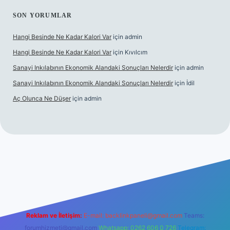
SON YORUMLAR
Hangi Besinde Ne Kadar Kalori Var
için
admin
Hangi Besinde Ne Kadar Kalori Var
için
Kıvılcım
Sanayi Inkılabının Ekonomik Alandaki Sonuçları Nelerdir
için
admin
Sanayi Inkılabının Ekonomik Alandaki Sonuçları Nelerdir
için
İdil
Aç Olunca Ne Düşer
için
admin
rabet resmi sitesi
tulipbetgiris.org
Reklam ve İletişim:
E-mail:
backlinkpaneli@gmail.com
Teams:
forumhizmeti@gmail.com
Whatsapp: 0262 606 0 726
Telegram: