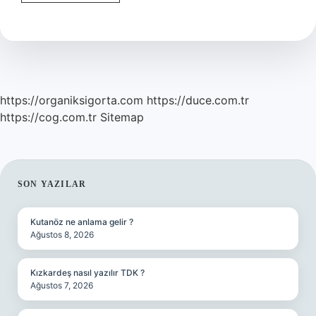
Anki
Gol
Kralı
Kim
https://organiksigorta.com
https://duce.com.tr
https://cog.com.tr
Sitemap
SIDEBAR
SON YAZILAR
Kutanöz ne anlama gelir ?
Ağustos 8, 2026
Kızkardeş nasıl yazılır TDK ?
Ağustos 7, 2026