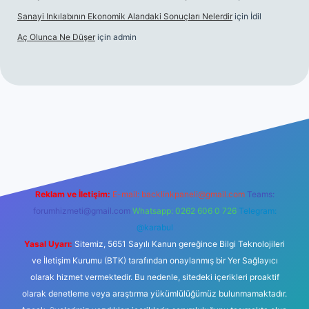
Sanayi Inkılabının Ekonomik Alandaki Sonuçları Nelerdir
için
İdil
Aç Olunca Ne Düşer
için
admin
si
tulipbetgiris.org
Reklam ve İletişim:
E-mail:
backlinkpaneli@gmail.com
Teams:
forumhizmeti@gmail.com
Whatsapp: 0262 606 0 726
Telegram:
@karabul
Yasal Uyarı:
Sitemiz, 5651 Sayılı Kanun gereğince Bilgi Teknolojileri
ve İletişim Kurumu (BTK) tarafından onaylanmış bir Yer Sağlayıcı
olarak hizmet vermektedir. Bu nedenle, sitedeki içerikleri proaktif
olarak denetleme veya araştırma yükümlülüğümüz bulunmamaktadır.