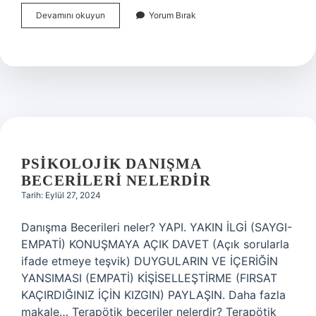
Adalet
Devamını okuyun
Yorum Bırak
Bakan
Yardımcısı
Kim
Oldu
PSIKOLOJIK DANIŞMA
BECERILERI NELERDIR
Tarih: Eylül 27, 2024
Danışma Becerileri neler? YAPI. YAKIN İLGİ (SAYGI-
EMPATİ) KONUŞMAYA AÇIK DAVET (Açık sorularla
ifade etmeye teşvik) DUYGULARIN VE İÇERİĞİN
YANSIMASI (EMPATİ) KİŞİSELLEŞTİRME (FIRSAT
KAÇIRDIĞINIZ İÇİN KIZGIN) PAYLAŞIN. Daha fazla
makale… Terapötik beceriler nelerdir? Terapötik