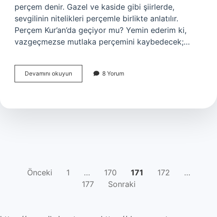
perçem denir. Gazel ve kaside gibi şiirlerde,
sevgilinin nitelikleri perçemle birlikte anlatılır.
Perçem Kur’an’da geçiyor mu? Yemin ederim ki,
vazgeçmezse mutlaka perçemini kaybedecek;…
Nasiye
Devamını okuyun
8 Yorum
Nedir
YAZI
Önceki
1
…
170
171
172
…
177
Sonraki
SAYFALAMASI