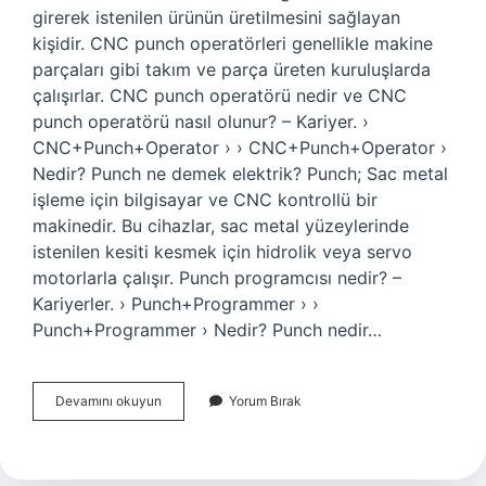
girerek istenilen ürünün üretilmesini sağlayan
kişidir. CNC punch operatörleri genellikle makine
parçaları gibi takım ve parça üreten kuruluşlarda
çalışırlar. CNC punch operatörü nedir ve CNC
punch operatörü nasıl olunur? – Kariyer. ›
CNC+Punch+Operator › › CNC+Punch+Operator ›
Nedir? Punch ne demek elektrik? Punch; Sac metal
işleme için bilgisayar ve CNC kontrollü bir
makinedir. Bu cihazlar, sac metal yüzeylerinde
istenilen kesiti kesmek için hidrolik veya servo
motorlarla çalışır. Punch programcısı nedir? –
Kariyerler. › Punch+Programmer › ›
Punch+Programmer › Nedir? Punch nedir…
Punch
Devamını okuyun
Yorum Bırak
Zımba
Ne
Demek