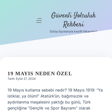
Güvenli Yolculuk
menüyü
Rehberi
aç
Sürüş tüyolarıyla keyifli hikayeler!
Anasayfa
Gizlilik
Politikası
GÜVENLI
Yasal Uyarı
YOLCULUK
19 MAYIS NEDEN ÖZEL
Hakkımızda
Tarih: Eylül 27, 2024
REHBERI
19 Mayıs kutlama sebebi nedir? 19 Mayıs 1919: “Ya
YAZILAR
istiklal, ya ölüm!” Atatürk’ün, bağımsızlık ve
aydınlanma meşalesini yaktığı bu günü, Türk
gençliğine “Gençlik ve Spor Bayramı” olarak