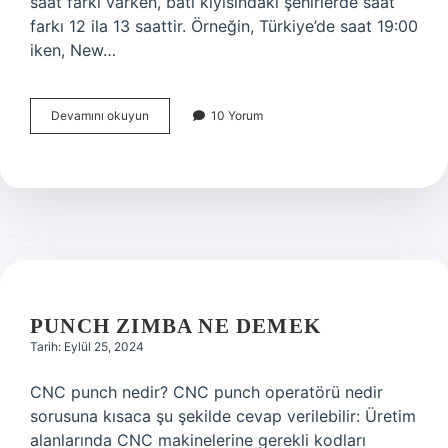
saat farkı varken, batı kıyısındaki şehirlerde saat
farkı 12 ila 13 saattir. Örneğin, Türkiye’de saat 19:00
iken, New…
Amerikada
Devamını okuyun
10 Yorum
Kaç
Saat
Geri
PUNCH ZIMBA NE DEMEK
Tarih: Eylül 25, 2024
CNC punch nedir? CNC punch operatörü nedir
sorusuna kısaca şu şekilde cevap verilebilir: Üretim
alanlarında CNC makinelerine gerekli kodları